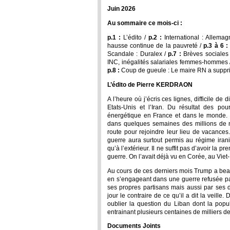
Juin 2026
Au sommaire ce mois-ci :
p.1 :
L’édito /
p.2 :
International : Allema
hausse continue de la pauvreté /
p.3 à 6 :
Scandale : Duralex /
p.7 :
Brèves sociales :
INC, inégalités salariales femmes-hommes / 
p.8 :
Coup de gueule : Le maire RN a suppr
L’édito de Pierre KERDRAON
A l’heure où j’écris ces lignes, difficile de 
Etats-Unis et l’Iran. Du résultat des po
énergétique en France et dans le monde. 
dans quelques semaines des millions de n
route pour rejoindre leur lieu de vacances.
guerre aura surtout permis au régime iranie
qu’à l’extérieur. Il ne suffit pas d’avoir l
guerre. On l’avait déjà vu en Corée, au Vie
Au cours de ces derniers mois Trump a bea
en s’engageant dans une guerre refusée pa
ses propres partisans mais aussi par ses d
jour le contraire de ce qu’il a dit la veille
oublier la question du Liban dont la popul
entrainant plusieurs centaines de milliers de 
Documents Joints