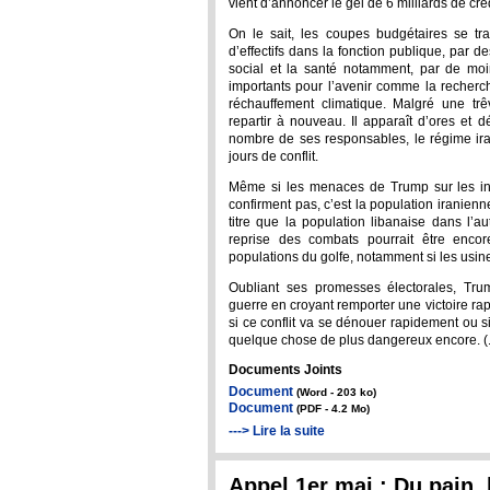
vient d’annoncer le gel de 6 milliards de cré
On le sait, les coupes budgétaires se tr
d’effectifs dans la fonction publique, par d
social et la santé notamment, par de moi
importants pour l’avenir comme la recherc
réchauffement climatique. Malgré une tr
repartir à nouveau. Il apparaît d’ores et d
nombre de ses responsables, le régime iran
jours de conflit.
Même si les menaces de Trump sur les infr
confirment pas, c’est la population iranie
titre que la population libanaise dans l’aut
reprise des combats pourrait être enco
populations du golfe, notamment si les usin
Oubliant ses promesses électorales, Tru
guerre en croyant remporter une victoire rapid
si ce conflit va se dénouer rapidement ou si
quelque chose de plus dangereux encore. (...
Documents Joints
Document
(Word - 203 ko)
Document
(PDF - 4.2 Mo)
---> Lire la suite
Appel 1er mai : Du pain, l