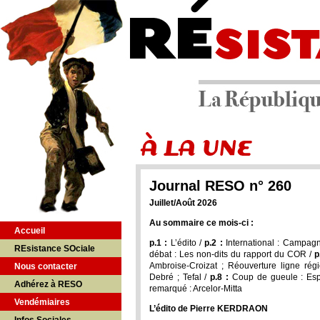
Journal RESO n° 260
Juillet/Août 2026
Au sommaire ce mois-ci :
Accueil
p.1 :
L’édito /
p.2 :
International : Campagn
REsistance SOciale
débat : Les non-dits du rapport du COR /
p
Ambroise-Croizat ; Réouverture ligne r
Nous contacter
Debré ; Tefal /
p.8 :
Coup de gueule : Espè
Adhérez à RESO
remarqué : Arcelor-Mitta
Vendémiaires
L’édito de Pierre KERDRAON