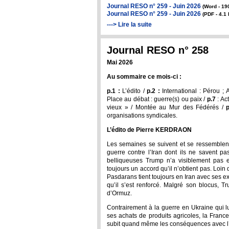
Journal RESO n° 259 - Juin 2026
(Word - 19
Journal RESO n° 259 - Juin 2026
(PDF - 4.1
---> Lire la suite
Journal RESO n° 258
Mai 2026
Au sommaire ce mois-ci :
p.1 :
L’édito /
p.2 :
International : Pérou ; 
Place au débat : guerre(s) ou paix /
p.7
: Act
vieux » / Montée au Mur des Fédérés /
p
organisations syndicales.
L’édito de Pierre KERDRAON
Les semaines se suivent et se ressemblent
guerre contre l’Iran dont ils ne savent pa
belliqueuses Trump n’a visiblement pas 
toujours un accord qu’il n’obtient pas. Loin
Pasdarans tient toujours en Iran avec ses e
qu’il s’est renforcé. Malgré son blocus, Tr
d’Ormuz.
Contrairement à la guerre en Ukraine qui lu
ses achats de produits agricoles, la France 
subit quand même les conséquences avec l’a