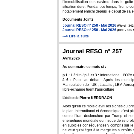
l’immobilisation des navires dans le golfe
situation dure. Pendant ce temps, Trump cont
notablement enrichi depuis le début de sa se
Documents Joints
Journal RESO n° 258 - Mai 2026
(Word - 342
Journal RESO n° 258 - Mai 2026
(PDF - 595.
---> Lire la suite
Journal RESO n° 257
Avril 2026
Au sommaire ce mois-ci :
p.1 :
L’édito /
p.2 et 3 :
International : l’OPA
à 6 :
Place au débat : Après les munici
Manipulation de l’UE ; Lactalis ; LBM-Aéro
libre-échange tuent l’agriculture
L’édito de Pierre KERDRAON
Alors qu’en ce mois d’avril les signes du pri
le plan international et économique c’est pl
contre l’Iran déclenchée par Trump et so
énergétique mondiale qui risque de se prolo
en subit les conséquences y compris sur le
ne veut qu’alléger à la marge les surcoûts 