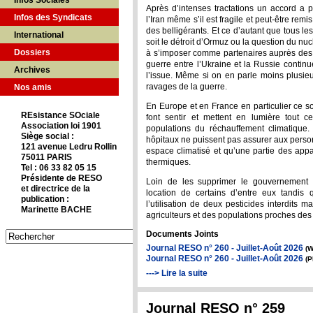
Infos Sociales
Après d’intenses tractations un accord a pu
Infos des Syndicats
l’Iran même s’il est fragile et peut-être rem
des belligérants. Et ce d’autant que tous le
International
soit le détroit d’Ormuz ou la question du nucl
Dossiers
à s’imposer comme partenaires auprès des a
guerre entre l’Ukraine et la Russie continu
Archives
l’issue. Même si on en parle moins plusieu
ravages de la guerre.
Nos amis
En Europe et en France en particulier ce s
REsistance SOciale
font sentir et mettent en lumière tout c
Association loi 1901
populations du réchauffement climatique.
Siège social :
hôpitaux ne puissent pas assurer aux perso
121 avenue Ledru Rollin
espace climatisé et qu’une partie des appa
75011 PARIS
thermiques.
Tel : 06 33 82 05 15
Présidente de RESO
Loin de les supprimer le gouvernement vi
et directrice de la
location de certains d’entre eux tandis 
publication :
l’utilisation de deux pesticides interdits
Marinette BACHE
agriculteurs et des populations proches des l
Documents Joints
Journal RESO n° 260 - Juillet-Août 2026
(W
Journal RESO n° 260 - Juillet-Août 2026
(P
---> Lire la suite
Journal RESO n° 259